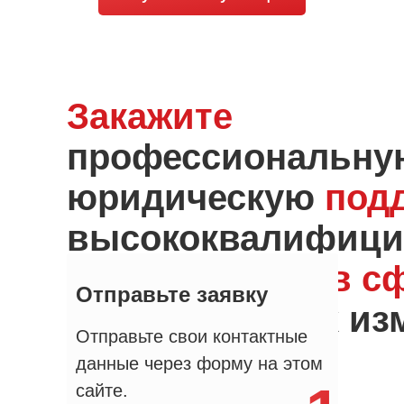
Закажите
профессиональну
юридическую
под
высококвалифици
специалистов
в с
Отправьте заявку
и юридических из
Отправьте свои контактные
данные через форму на этом
сайте.