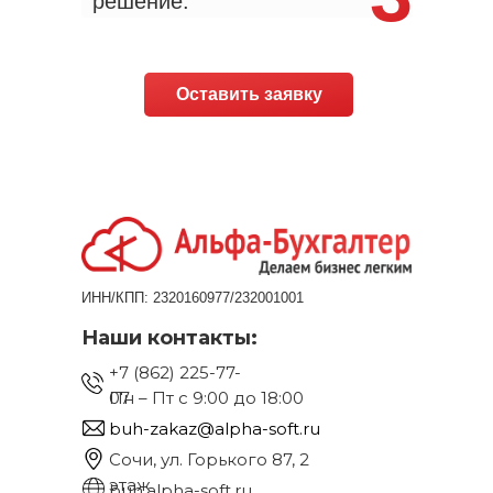
решение.
Оставить заявку
ИНН/КПП: 2320160977/232001001
Наши контакты:
+7 (862) 225-77-
07
Пн – Пт с 9:00 до 18:00
buh-zakaz@alpha-soft.ru
Сочи, ул. Горького 87, 2
этаж
buh.alpha-soft.ru